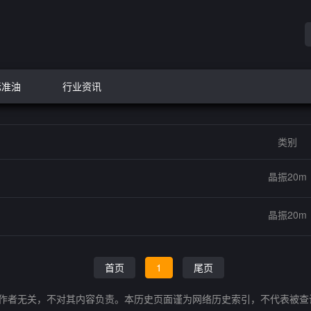
标准油
行业资讯
类别
晶振20m
晶振20m
首页
1
尾页
的作者无关，不对其内容负责。本历史页面谨为网络历史索引，不代表被