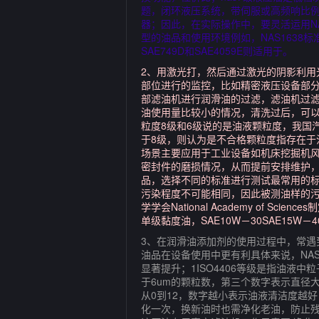
题，闭环液压系统，带伺服或高频响比例系
器；因此，在实际操作中，要灵活运用N
型的油品和使用环境例如，NAS1638标
SAE749D和SAE4059E则适用于。
2、用激光打，然后通过激光的阴影利
部位进行的监控，比如精密液压设备部分油润
部滤油机进行润滑油的过滤，滤油机过
油使用量比较小的情况，清洗过后，可以更
粒度8级和6级说的是油液颗粒度，我国汽
于8级，则认为是不合格颗粒度指存在于
场景主要应用于工业设备如机床挖掘机
密封件的磨损情况，从而提前安排维护，减
品，选择不同的标准进行测试最常用的标准主
污染程度不可能相同，因此被测油样的污染
学学会National Academy of 
单级黏度油，SAE10W－30SAE1
3、在润滑油添加剂的使用过程中，常遇
油品在设备使用中更有利具体来说，NA
显著提升；1ISO4406等级是指油液
于6um的颗粒数，第三个数字表示直径大
从0到12，数字越小表示油液清洁度越好
化一次，换新油时也需净化老油，防止残