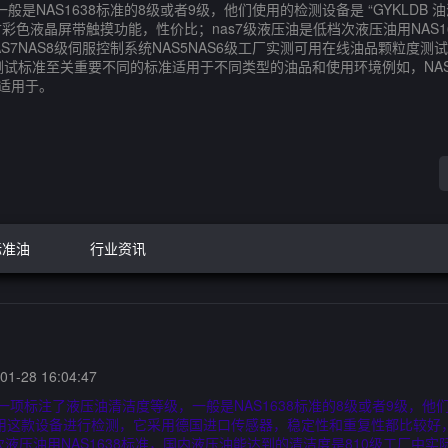
是NAS1638标准的8级或者9级，他们使用的检测设备是 “GYKLD
色液晶屏带触摸功能，性价比；nas7级液压油是低档次液压油用NAS1
AS7NAS8级伺服控制系统NAS5NAS6级工厂实测可用在线油品颗粒
测试标准至关重要不同的标准适用于不同类型的油品和使用环境例如，NAS1
则适用于。
标准油
行业资讯
1-28 16:04:47
标注了液压油清洁度等级，一般是NAS1638标准的8级或者9级，他们使
用这款设备进行检测，它采用德国进口传感器，稳定性和重复性都比较好
液压油用NAS1638标准，国内液压油能达到的清洁度是810级工厂中实