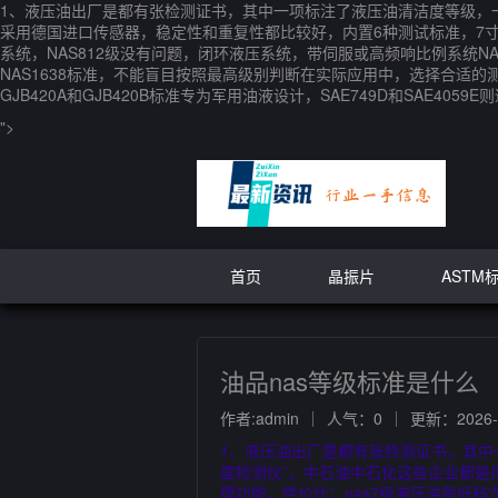
1、液压油出厂是都有张检测证书，其中一项标注了液压油清洁度等级，一般
采用德国进口传感器，稳定性和重复性都比较好，内置6种测试标准，7寸彩
系统，NAS812级没有问题，闭环液压系统，带伺服或高频响比例系统N
NAS1638标准，不能盲目按照最高级别判断在实际应用中，选择合适的
GJB420A和GJB420B标准专为军用油液设计，SAE749D和SAE4059E
">
首页
晶振片
ASTM
油品nas等级标准是什么
作者:admin
人气：0
更新：2026-0
1、液压油出厂是都有张检测证书，其中一项
度检测仪”，中石油中石化这些企业都是
摸功能，性价比；nas7级液压油是低档次