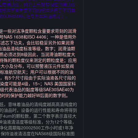
颗粒度测试仪，如力士乐就有相应的测试仪
测试标准至关重要不同的标准适用于不同类
和GJB420B标准专为军用油液设计，
是一些对洁净度颗粒含量要求苛刻的润滑
 1638和ISO 4406；一种是借用外
部滤芯下功夫，会比较稳妥另外如果润滑
 是指油品清纯度标准等级，数字；润滑油颗
油质必须达到8级因此，当润滑油颗粒度大
用特殊的颗粒度仪来测定的颗粒度是；应用
量大小及分布，可以预警液压元件如泵阀
等级标准航空航天；用户可以根据不同的油
数的，有5个尺寸段由于实际油液各尺寸段的
度可能是4级，15~；NAS 美国国家科
E等级代表油品的黏度等级SAE30SAE40为
启动时的保护能力越好W后面的数字则。
越低，意味着油品的清纯度越高高清纯度的
级的油品时，设备的运行性能和寿命将得到
于4um的颗粒数，第二个数字表示直径大
一种油液清洁度等级标准，分为12个等级，
周期每20002500工作小时或1年净
持油液清洁度在NAS68级国际标准图