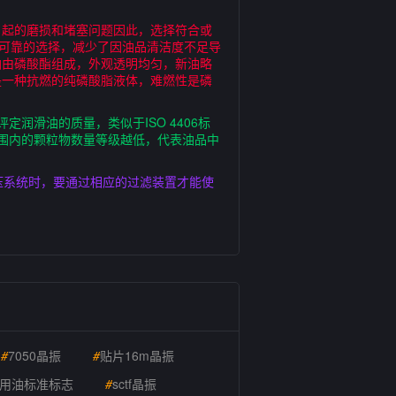
引起的磨损和堵塞问题因此，选择符合或
了可靠的选择，减少了因油品清洁度不足导
抗燃油由磷酸酯组成，外观透明均匀，新油略
是一种抗燃的纯磷酸脂液体，难燃性是磷
润滑油的质量，类似于ISO 4406标
范围内的颗粒物数量等级越低，代表油品中
压系统时，要通过相应的过滤装置才能使
#
7050晶振
#
贴片16m晶振
用油标准标志
#
sctf晶振