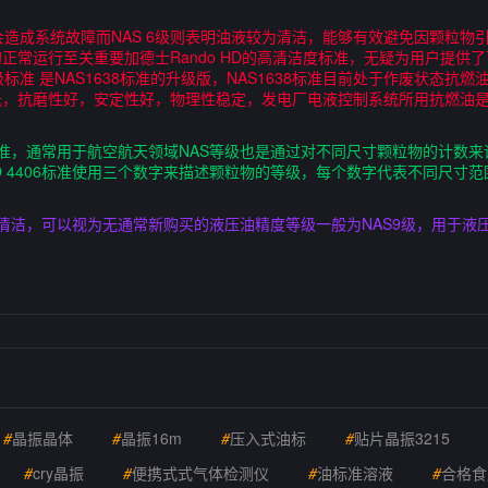
。
会造成系统故障而NAS 6级则表明油液较为清洁，能够有效避免因颗粒物
正常运行至关重要加德士Rando HD的高清洁度标准，无疑为用户提供
分级标准 是NAS1638标准的升级版，NAS1638标准目前处于作废状态
低，抗磨性好，安定性好，物理性稳定，发电厂电液控制系统所用抗燃油
准，通常用于航空航天领域NAS等级也是通过对不同尺寸颗粒物的计数来评定
O 4406标准使用三个数字来描述颗粒物的等级，每个数字代表不同尺寸
清洁，可以视为无通常新购买的液压油精度等级一般为NAS9级，用于液
#
晶振晶体
#
晶振16m
#
压入式油标
#
贴片晶振3215
#
cry晶振
#
便携式式气体检测仪
#
油标准溶液
#
合格食