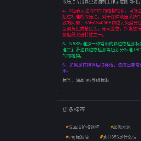
液压油专用真空滤油机工作示意图 净化
4、8级表示油液中的颗粒物较多，可能
超过标准的液压油，对于保障液压系统的
致的问题；SAEAS4059F颗粒污染度
呈淡黄色或桔红色，无沉淀物，挥发性
酸酯最突出特性之一。
5、NAS标准是一种常用的颗粒物检测标
准二润滑油颗粒物检测等级划分标准 IS
的颗粒物。
6、如果是在搅拌后取样话，该液压非常
用。
标签：
油品nas等级标准
更多标签
#
成品油价格调整
#
晶振无源
#
vhg标准油
#
gbt1356是什么油