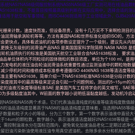
统NAS7NAS8级伺服控制系统NAS5NAS6级工厂实测可用在线油品
AS1638标准，不能盲目按照最高级别判断在实际应用中，选择合适的
准适用于航空和军事领域，而ISO4406则适用于工业领域此外，GJB420A
用光栅来计数，速度快而准，但设备昂贵，没有十几万买不下来啊检测目的
滑轴承涡轮机等等，方法有美国NAS和世界标准化组织ISO的，方法号NAS
滤会更快点，具体看滤油机的各项参数设定提升了一个级别，建议先从内
换无灰级别的润滑油产品NAS 是美国国家科学院简称 NAS8 NAS5
轮机油质执行的标准是美国航天航空工业联合会NAS1638标准， 要求
油品单位体积内不同粒径的固体微粒的数目浓度，单位为个100 ml，是
风力发电机的液压油齿轮油润滑油系统重要性通过监测油液中的颗粒物数
少停机时间和维修成本标准参考遵循ISO 4406NAS 1638等清洁度
要有NAS1638，简单介绍一下NAS1638标准NAS1638是分段计
度按其中的最高等级来定这会引起一个问题例如，测出的5~15μm的污染
Sciences制定的油液污染度等级标准SAE 是美国汽车工程师学会的英文缩写，SA
5W－40为多级黏度油其中，W前面的数字越小说明低温黏度越低，发动机冷
到NAS8和NAS5两个术语，它们代表油品清纯度的标准等级清纯度数值
S5的油品清纯度显著高于NAS8的油品清纯度这意味着，当选用NAS5等
中粒子数量和粒子大小的等级，分为三个数字，第一个数字表示油液中直径大
于14um的颗粒数，数字越小，表示油液清洁度越好2NAS1638等级是
；需控制油液水分在国标范围内，避免氧化加速油品老化二定期过滤净化净化
留旧油污染新油使用液压油专用真空滤油机，去除多余水分和机械杂质，保